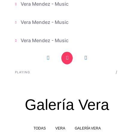
Vera Mendez - Music
Vera Mendez - Music
Vera Mendez - Music
Previous Song
Play
Pause
Next Song
Vera Mendez - Music
/
PLAYING
Galería Vera
TODAS
VERA
GALERÍA VERA