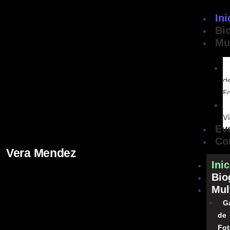
Skip
Ini
to
Bi
content
Mu
d
F
V
Ev
Co
Vera Mendez
Inic
Bio
Mul
Ga
de
Fo